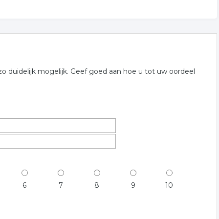
o duidelijk mogelijk. Geef goed aan hoe u tot uw oordeel
6
7
8
9
10