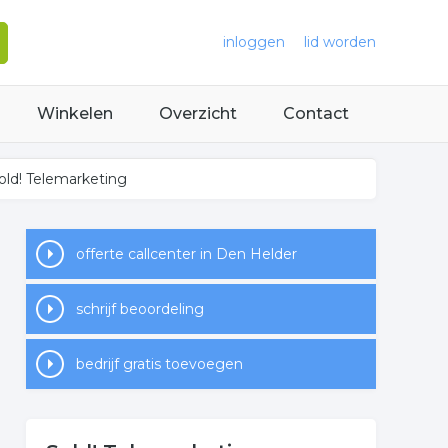
inloggen
lid worden
Winkelen
Overzicht
Contact
old! Telemarketing
offerte callcenter in Den Helder
schrijf beoordeling
bedrijf gratis toevoegen